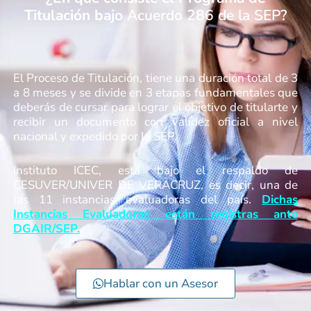
Titulación bajo
Acuerdo 286 de la SEP?
El Proceso de Titulación, tiene una duración total de 3
a 8 meses y se divide en 3 etapas fundamentales que
deberás de cursar para lograr el objetivo de titularte y
recibir un documento con validez oficial a nivel
nacional y expedido por la SEP.
Instituto ICEC, está bajo el respaldo de
CESUVER/UNIVER DE VERACRUZ, es decir, una de
las 11 instancias evaluadoras del país.
Dichas
Instancias Evaluadoras están registras ante
DGAIR/SEP.
Hablar con un Asesor